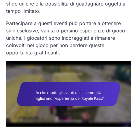
sfide uniche e la possibilità di guadagnare oggetti a
tempo limitato.
Partecipare a questi eventi può portare a ottenere
skin esclusive, valuta o persino esperienze di gioco
uniche. I giocatori sono incoraggiati a rimanere
coinvolti nel gioco per non perdere queste
opportunità gratificanti.