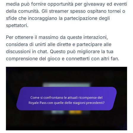
media può fornire opportunità per giveaway ed eventi
della comunità. Gli streamer spesso ospitano tornei o
sfide che incoraggiano la partecipazione degli
spettatori.
Per ottenere il massimo da queste interazioni,
considera di unirti alle dirette e partecipare alle
discussioni in chat. Questo può migliorare la tua
comprensione del gioco e connetterti con altri fan.