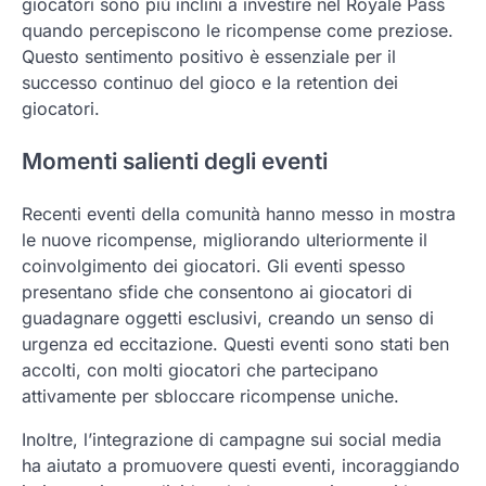
giocatori sono più inclini a investire nel Royale Pass
quando percepiscono le ricompense come preziose.
Questo sentimento positivo è essenziale per il
successo continuo del gioco e la retention dei
giocatori.
Momenti salienti degli eventi
Recenti eventi della comunità hanno messo in mostra
le nuove ricompense, migliorando ulteriormente il
coinvolgimento dei giocatori. Gli eventi spesso
presentano sfide che consentono ai giocatori di
guadagnare oggetti esclusivi, creando un senso di
urgenza ed eccitazione. Questi eventi sono stati ben
accolti, con molti giocatori che partecipano
attivamente per sbloccare ricompense uniche.
Inoltre, l’integrazione di campagne sui social media
ha aiutato a promuovere questi eventi, incoraggiando