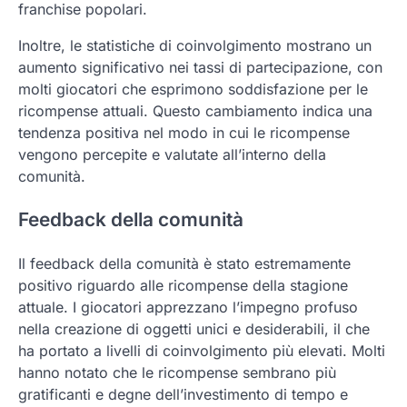
franchise popolari.
Inoltre, le statistiche di coinvolgimento mostrano un
aumento significativo nei tassi di partecipazione, con
molti giocatori che esprimono soddisfazione per le
ricompense attuali. Questo cambiamento indica una
tendenza positiva nel modo in cui le ricompense
vengono percepite e valutate all’interno della
comunità.
Feedback della comunità
Il feedback della comunità è stato estremamente
positivo riguardo alle ricompense della stagione
attuale. I giocatori apprezzano l’impegno profuso
nella creazione di oggetti unici e desiderabili, il che
ha portato a livelli di coinvolgimento più elevati. Molti
hanno notato che le ricompense sembrano più
gratificanti e degne dell’investimento di tempo e