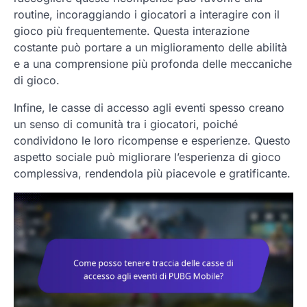
routine, incoraggiando i giocatori a interagire con il
gioco più frequentemente. Questa interazione
costante può portare a un miglioramento delle abilità
e a una comprensione più profonda delle meccaniche
di gioco.
Infine, le casse di accesso agli eventi spesso creano
un senso di comunità tra i giocatori, poiché
condividono le loro ricompense e esperienze. Questo
aspetto sociale può migliorare l’esperienza di gioco
complessiva, rendendola più piacevole e gratificante.