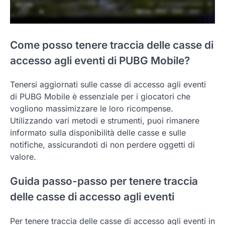
Come posso tenere traccia delle casse di
accesso agli eventi di PUBG Mobile?
Tenersi aggiornati sulle casse di accesso agli eventi
di PUBG Mobile è essenziale per i giocatori che
vogliono massimizzare le loro ricompense.
Utilizzando vari metodi e strumenti, puoi rimanere
informato sulla disponibilità delle casse e sulle
notifiche, assicurandoti di non perdere oggetti di
valore.
Guida passo-passo per tenere traccia
delle casse di accesso agli eventi
Per tenere traccia delle casse di accesso agli eventi in