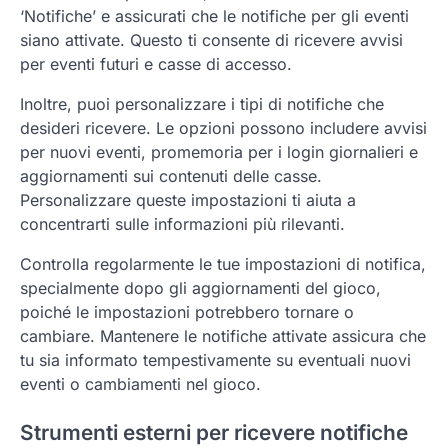
‘Notifiche’ e assicurati che le notifiche per gli eventi
siano attivate. Questo ti consente di ricevere avvisi
per eventi futuri e casse di accesso.
Inoltre, puoi personalizzare i tipi di notifiche che
desideri ricevere. Le opzioni possono includere avvisi
per nuovi eventi, promemoria per i login giornalieri e
aggiornamenti sui contenuti delle casse.
Personalizzare queste impostazioni ti aiuta a
concentrarti sulle informazioni più rilevanti.
Controlla regolarmente le tue impostazioni di notifica,
specialmente dopo gli aggiornamenti del gioco,
poiché le impostazioni potrebbero tornare o
cambiare. Mantenere le notifiche attivate assicura che
tu sia informato tempestivamente su eventuali nuovi
eventi o cambiamenti nel gioco.
Strumenti esterni per ricevere notifiche