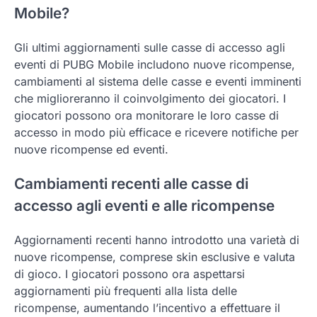
Mobile?
Gli ultimi aggiornamenti sulle casse di accesso agli
eventi di PUBG Mobile includono nuove ricompense,
cambiamenti al sistema delle casse e eventi imminenti
che miglioreranno il coinvolgimento dei giocatori. I
giocatori possono ora monitorare le loro casse di
accesso in modo più efficace e ricevere notifiche per
nuove ricompense ed eventi.
Cambiamenti recenti alle casse di
accesso agli eventi e alle ricompense
Aggiornamenti recenti hanno introdotto una varietà di
nuove ricompense, comprese skin esclusive e valuta
di gioco. I giocatori possono ora aspettarsi
aggiornamenti più frequenti alla lista delle
ricompense, aumentando l’incentivo a effettuare il