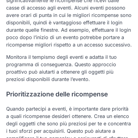
significativamente le ricompense che ricevi dalle
casse di accesso agli eventi. Alcuni eventi possono
avere orari di punta in cui le migliori ricompense sono
disponibili, quindi è vantaggioso effettuare il login
durante quelle finestre. Ad esempio, effettuare il login
poco dopo l’inizio di un evento potrebbe portare a
ricompense migliori rispetto a un accesso successivo.
Monitora il tempismo degli eventi e adatta il tuo
programma di conseguenza. Questo approccio
proattivo può aiutarti a ottenere gli oggetti più
preziosi disponibili durante l’evento.
Prioritizzazione delle ricompense
Quando partecipi a eventi, è importante dare priorità
a quali ricompense desideri ottenere. Crea un elenco
degli oggetti che sono più preziosi per te e concentra
i tuoi sforzi per acquisirli. Questo può aiutare a