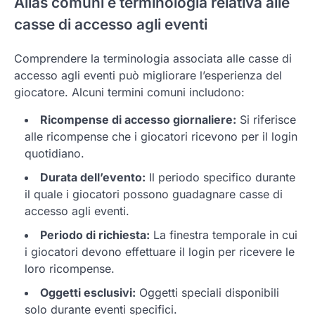
Alias comuni e terminologia relativa alle
casse di accesso agli eventi
Comprendere la terminologia associata alle casse di
accesso agli eventi può migliorare l’esperienza del
giocatore. Alcuni termini comuni includono:
Ricompense di accesso giornaliere:
Si riferisce
alle ricompense che i giocatori ricevono per il login
quotidiano.
Durata dell’evento:
Il periodo specifico durante
il quale i giocatori possono guadagnare casse di
accesso agli eventi.
Periodo di richiesta:
La finestra temporale in cui
i giocatori devono effettuare il login per ricevere le
loro ricompense.
Oggetti esclusivi:
Oggetti speciali disponibili
solo durante eventi specifici.