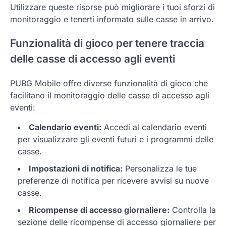
Utilizzare queste risorse può migliorare i tuoi sforzi di
monitoraggio e tenerti informato sulle casse in arrivo.
Funzionalità di gioco per tenere traccia
delle casse di accesso agli eventi
PUBG Mobile offre diverse funzionalità di gioco che
facilitano il monitoraggio delle casse di accesso agli
eventi:
Calendario eventi:
Accedi al calendario eventi
per visualizzare gli eventi futuri e i programmi delle
casse.
Impostazioni di notifica:
Personalizza le tue
preferenze di notifica per ricevere avvisi su nuove
casse.
Ricompense di accesso giornaliere:
Controlla la
sezione delle ricompense di accesso giornaliere per