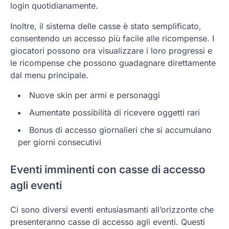
login quotidianamente.
Inoltre, il sistema delle casse è stato semplificato,
consentendo un accesso più facile alle ricompense. I
giocatori possono ora visualizzare i loro progressi e
le ricompense che possono guadagnare direttamente
dal menu principale.
Nuove skin per armi e personaggi
Aumentate possibilità di ricevere oggetti rari
Bonus di accesso giornalieri che si accumulano
per giorni consecutivi
Eventi imminenti con casse di accesso
agli eventi
Ci sono diversi eventi entusiasmanti all’orizzonte che
presenteranno casse di accesso agli eventi. Questi