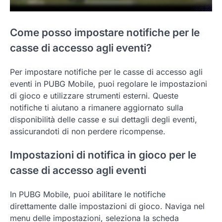
Come posso impostare notifiche per le
casse di accesso agli eventi?
Per impostare notifiche per le casse di accesso agli
eventi in PUBG Mobile, puoi regolare le impostazioni
di gioco e utilizzare strumenti esterni. Queste
notifiche ti aiutano a rimanere aggiornato sulla
disponibilità delle casse e sui dettagli degli eventi,
assicurandoti di non perdere ricompense.
Impostazioni di notifica in gioco per le
casse di accesso agli eventi
In PUBG Mobile, puoi abilitare le notifiche
direttamente dalle impostazioni di gioco. Naviga nel
menu delle impostazioni, seleziona la scheda