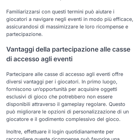
Familiarizzarsi con questi termini può aiutare i
giocatori a navigare negli eventi in modo più efficace,
assicurandosi di massimizzare le loro ricompense e
partecipazione.
Vantaggi della partecipazione alle casse
di accesso agli eventi
Partecipare alle casse di accesso agli eventi offre
diversi vantaggi per i giocatori. In primo luogo,
forniscono un’opportunità per acquisire oggetti
esclusivi di gioco che potrebbero non essere
disponibili attraverso il gameplay regolare. Questo
può migliorare le opzioni di personalizzazione di un
giocatore e il godimento complessivo del gioco.
Inoltre, effettuare il login quotidianamente per
raccogliere queste ricompense può favorire una