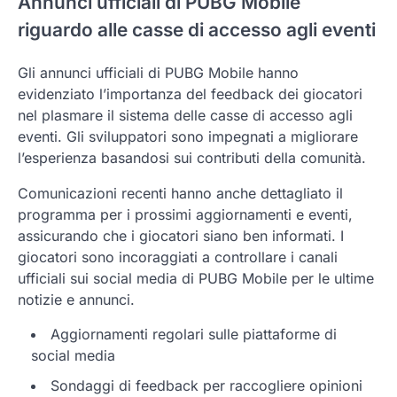
Annunci ufficiali di PUBG Mobile
riguardo alle casse di accesso agli eventi
Gli annunci ufficiali di PUBG Mobile hanno
evidenziato l’importanza del feedback dei giocatori
nel plasmare il sistema delle casse di accesso agli
eventi. Gli sviluppatori sono impegnati a migliorare
l’esperienza basandosi sui contributi della comunità.
Comunicazioni recenti hanno anche dettagliato il
programma per i prossimi aggiornamenti e eventi,
assicurando che i giocatori siano ben informati. I
giocatori sono incoraggiati a controllare i canali
ufficiali sui social media di PUBG Mobile per le ultime
notizie e annunci.
Aggiornamenti regolari sulle piattaforme di
social media
Sondaggi di feedback per raccogliere opinioni