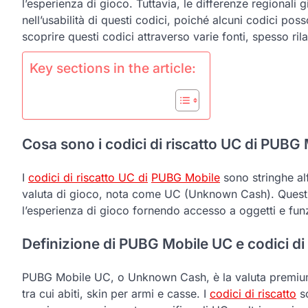
l’esperienza di gioco. Tuttavia, le differenze regionali g
nell’usabilità di questi codici, poiché alcuni codici pos
scoprire questi codici attraverso varie fonti, spesso ril
Key sections in the article:
Cosa sono i codici di riscatto UC di PUB
I
codici di riscatto UC di
PUBG Mobile
sono stringhe al
valuta di gioco, nota come UC (Unknown Cash). Questi
l’esperienza di gioco fornendo accesso a oggetti e funz
Definizione di PUBG Mobile UC e codici di 
PUBG Mobile UC, o Unknown Cash, è la valuta premium ut
tra cui abiti, skin per armi e casse. I
codici di riscatto
so