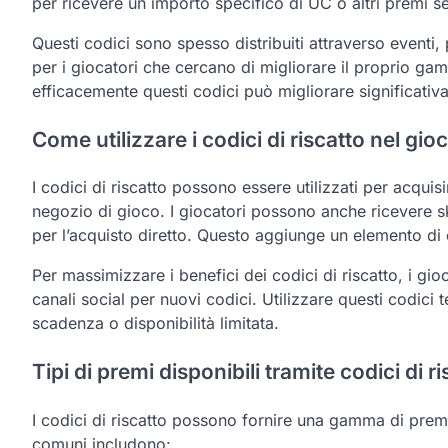
per ricevere un importo specifico di UC o altri premi 
Questi codici sono spesso distribuiti attraverso eventi
per i giocatori che cercano di migliorare il proprio g
efficacemente questi codici può migliorare significativ
Come utilizzare i codici di riscatto nel gio
I codici di riscatto possono essere utilizzati per acquis
negozio di gioco. I giocatori possono anche ricevere ski
per l’acquisto diretto. Questo aggiunge un elemento di 
Per massimizzare i benefici dei codici di riscatto, i gio
canali social per nuovi codici. Utilizzare questi codic
scadenza o disponibilità limitata.
Tipi di premi disponibili tramite codici di r
I codici di riscatto possono fornire una gamma di prem
comuni includono: