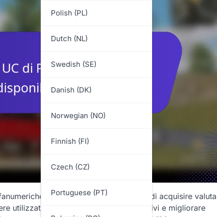
Polish (PL)
Dutch (NL)
Swedish (SE)
Danish (DK)
Norwegian (NO)
Finnish (FI)
Czech (CZ)
Portuguese (PT)
lfanumeriche che consentono ai giocatori di acquisire valuta
 utilizzata per sbloccare oggetti esclusivi e migliorare