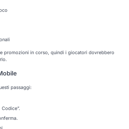
ioco
onali
lle promozioni in corso, quindi i giocatori dovrebbero
rlo.
Mobile
questi passaggi:
a Codice”.
conferma.
i.