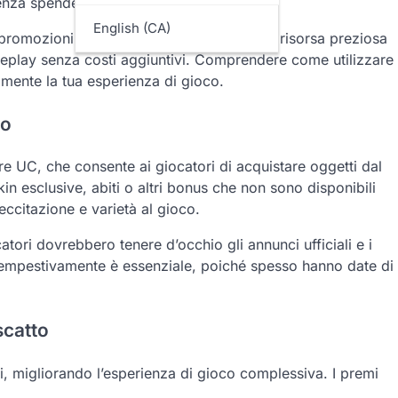
senza spendere denaro reale.
English (CA)
, promozioni o partnership, rendendoli una risorsa preziosa
ameplay senza costi aggiuntivi. Comprendere come utilizzare
amente la tua esperienza di gioco.
co
ire UC, che consente ai giocatori di acquistare oggetti dal
n esclusive, abiti o altri bonus che non sono disponibili
eccitazione e varietà al gioco.
catori dovrebbero tenere d’occhio gli annunci ufficiali e i
i tempestivamente è essenziale, poiché spesso hanno date di
iscatto
i, migliorando l’esperienza di gioco complessiva. I premi