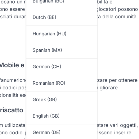
Bulgarian (BG)
iocano un ruolo significativo nella disponibilità e
sono essere limitati a specifiche località. I giocatori possono
asciati durante eventi promozionali o attività della comunità.
Dutch (BE)
Hungarian (HU)
Spanish (MX)
G Mobile e come funzionano?
German (CH)
fanumeriche che i giocatori possono utilizzare per ottenere
Romanian (RO)
 codici possono sbloccare vari premi e migliorare
ionalità esclusive.
Greek (GR)
riscatto
English (GB)
ilizzata all’interno del gioco per acquistare vari oggetti,
no codici promozionali che i giocatori possono inserire
German (DE)