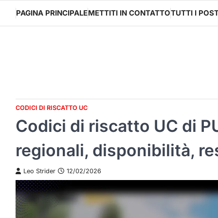
Skip
PAGINA PRINCIPALE
METTITI IN CONTATTO
TUTTI I POS
to
content
CODICI DI RISCATTO UC
Codici di riscatto UC di 
regionali, disponibilità, re
Leo Strider
12/02/2026