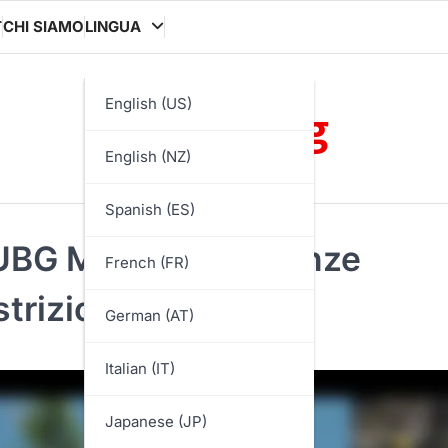
T
CHI SIAMO
LINGUA
onlayn.org
English (US)
English (NZ)
Spanish (ES)
PUBG Mobile: differenze
French (FR)
strizioni
German (AT)
Italian (IT)
Japanese (JP)