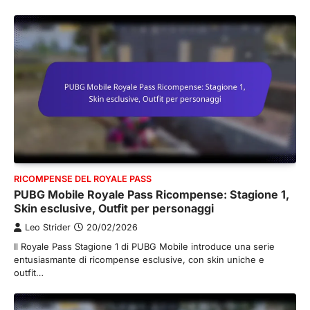
RICOMPENSE DEL ROYALE PASS
PUBG Mobile Royale Pass Ricompense: Stagione 1,
Skin esclusive, Outfit per personaggi
Leo Strider
20/02/2026
Il Royale Pass Stagione 1 di PUBG Mobile introduce una serie
entusiasmante di ricompense esclusive, con skin uniche e
outfit…