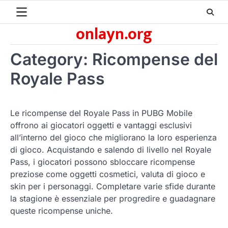
Skip
to
onlayn.org
content
Category:
Ricompense del
Royale Pass
Le ricompense del Royale Pass in PUBG Mobile
offrono ai giocatori oggetti e vantaggi esclusivi
all’interno del gioco che migliorano la loro esperienza
di gioco. Acquistando e salendo di livello nel Royale
Pass, i giocatori possono sbloccare ricompense
preziose come oggetti cosmetici, valuta di gioco e
skin per i personaggi. Completare varie sfide durante
la stagione è essenziale per progredire e guadagnare
queste ricompense uniche.