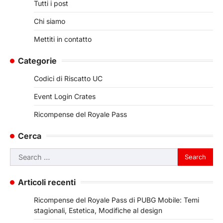
Tutti i post
Chi siamo
Mettiti in contatto
Categorie
Codici di Riscatto UC
Event Login Crates
Ricompense del Royale Pass
Cerca
Search
for:
Articoli recenti
Ricompense del Royale Pass di PUBG Mobile: Temi
stagionali, Estetica, Modifiche al design