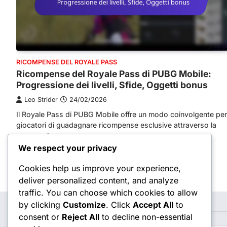
RICOMPENSE DEL ROYALE PASS
Ricompense del Royale Pass di PUBG Mobile:
Progressione dei livelli, Sfide, Oggetti bonus
Leo Strider
24/02/2026
Il Royale Pass di PUBG Mobile offre un modo coinvolgente per
giocatori di guadagnare ricompense esclusive attraverso la
progressione…
We respect your privacy
Cookies help us improve your experience,
Posts
Older posts
deliver personalized content, and analyze
navigation
traffic. You can choose which cookies to allow
by clicking
Customize
. Click
Accept All
to
Cerca
consent or
Reject All
to decline non-essential