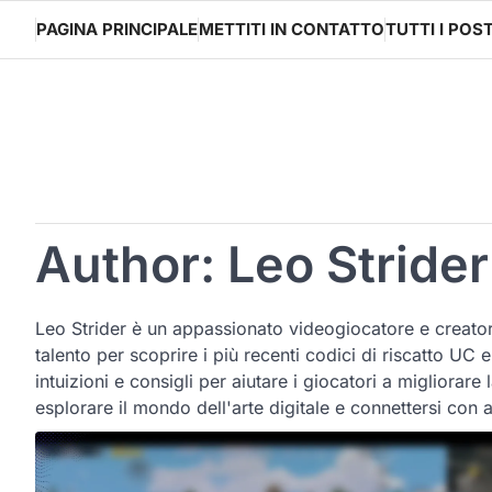
Skip
PAGINA PRINCIPALE
METTITI IN CONTATTO
TUTTI I POS
to
content
Author:
Leo Strider
Leo Strider è un appassionato videogiocatore e creato
talento per scoprire i più recenti codici di riscatto UC
intuizioni e consigli per aiutare i giocatori a migliora
esplorare il mondo dell'arte digitale e connettersi con a